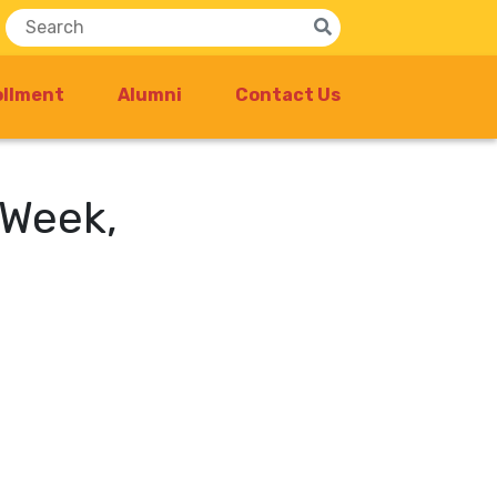
ollment
Alumni
Contact Us
 Week,