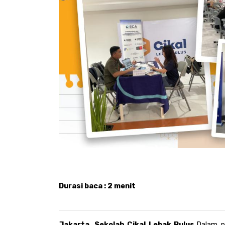
Durasi baca : 2 menit
Jakarta, 
Sekolah Cikal Lebak Bulus
.
Dalam p