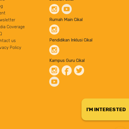
og
ent
Rumah Main Cikal
wsletter
dia Coverage
Q
Pendidikan Inklusi Cikal
ntact us
ivacy Policy
Kampus Guru Cikal
I'M INTERESTED