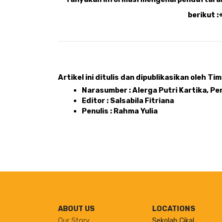
berikut 
Artikel ini ditulis dan dipublikasikan oleh Tim 
Narasumber : Alerga Putri Kartika, Pe
Editor : Salsabila Fitriana
Penulis : Rahma Yulia
ABOUT US
LOCATIONS
Our Story
Sekolah Cikal