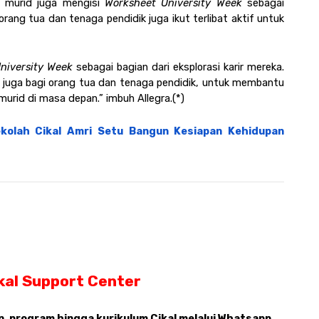
, murid juga mengisi 
Worksheet University Week 
sebagai 
, orang tua dan tenaga pendidik juga ikut terlibat aktif untuk 
niversity Week
 sebagai bagian dari eksplorasi karir mereka. 
i juga bagi orang tua dan tenaga pendidik, untuk membantu 
urid di masa depan.” imbuh Allegra.(*)
kolah Cikal Amri Setu Bangun Kesiapan Kehidupan 
kal Support Center 
 program hingga kurikulum Cikal melalui Whatsapp 