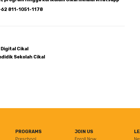
:+62 811-1051-1178
Digital Cikal 
ndidik Sekolah Cikal
PROGRAMS
JOIN US
LE
Preschool
Enroll Now
Ne