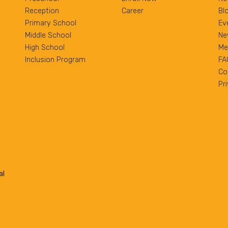
Reception
Career
Bl
Primary School
Ev
Middle School
Ne
High School
Me
Inclusion Program
FA
Co
Pr
al