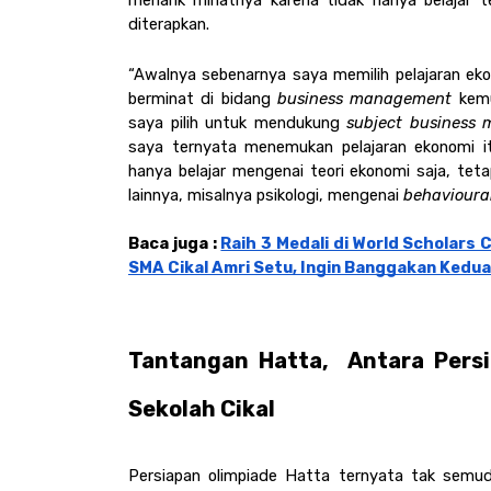
menarik minatnya karena tidak hanya belajar teo
diterapkan. 
“Awalnya sebenarnya saya memilih pelajaran eko
berminat di bidang
 business management
 kemu
saya pilih untuk mendukung 
subject business
saya ternyata menemukan pelajaran ekonomi it
hanya belajar mengenai teori ekonomi saja, teta
lainnya, misalnya psikologi, mengenai 
behavioura
Baca juga : 
Raih 3 Medali di World Scholars 
SMA Cikal Amri Setu, Ingin Banggakan Kedu
Tantangan Hatta,  Antara Pers
Sekolah Cikal  
Persiapan olimpiade Hatta ternyata tak semud