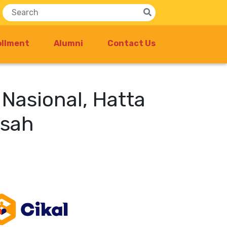
ollment
Alumni
Contact Us
Nasional, Hatta
Asah