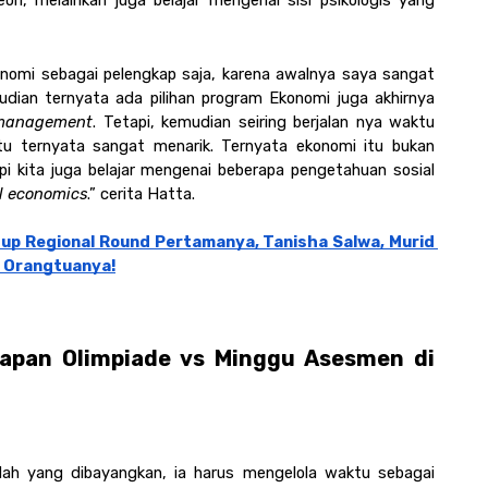
ri, melainkan juga belajar mengenai sisi psikologis yang 
nomi sebagai pelengkap saja, karena awalnya saya sangat 
dian ternyata ada pilihan program Ekonomi juga akhirnya 
 management
. Tetapi, kemudian seiring berjalan nya waktu 
u ternyata sangat menarik. Ternyata ekonomi itu bukan 
pi kita juga belajar mengenai beberapa pengetahuan sosial 
l economics
.” cerita Hatta.  
Cup Regional Round Pertamanya, Tanisha Salwa, Murid 
a Orangtuanya!
iapan Olimpiade vs Minggu Asesmen di 
ah yang dibayangkan, ia harus mengelola waktu sebagai 