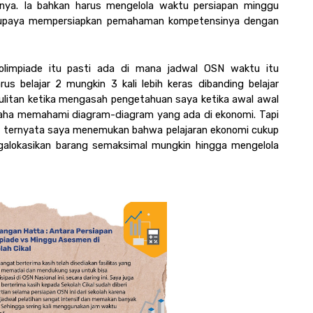
nnya. Ia bahkan harus mengelola waktu persiapan minggu 
rupaya mempersiapkan pemahaman kompetensinya dengan 
olimpiade itu pasti ada di mana jadwal OSN waktu itu 
rus belajar 2 mungkin 3 kali lebih keras dibanding belajar 
sulitan ketika mengasah pengetahuan saya ketika awal awal 
aha memahami diagram-diagram yang ada di ekonomi. Tapi 
seiring berjalannya waktu semakin mudah, karena ternyata saya menemukan bahwa pelajaran ekonomi cukup 
galokasikan barang semaksimal mungkin hingga mengelola 