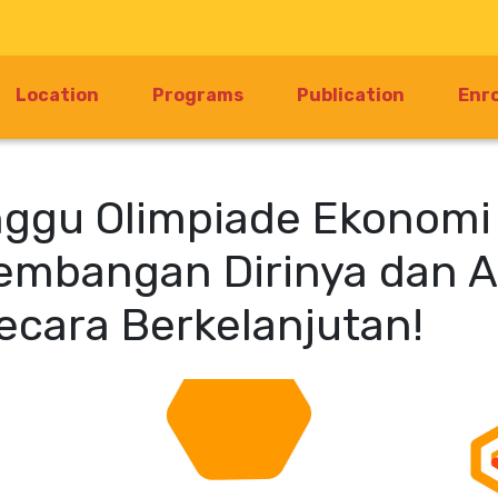
Location
Programs
Publication
Enr
nggu Olimpiade Ekonomi 
embangan Dirinya dan 
cara Berkelanjutan!